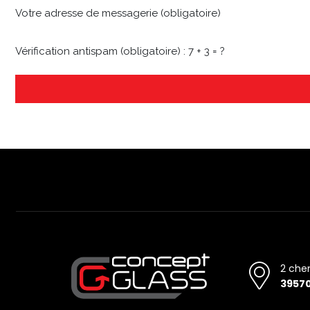
Votre adresse de messagerie (obligatoire)
Vérification antispam (obligatoire) : 7 + 3 = ?
2 che
3957