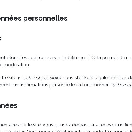
données personnelles
s
métadonnées sont conservés indéfiniment. Cela permet de r
 de modération.
notre site
(si cela est possible)
, nous stockons également les do
upprimer leurs informations personnelles à tout moment
(à l'exce
nnées
ntaires sur le site, vous pouvez demander à recevoir un fic
 avez fournies. Vous pouvez également demander la suppress