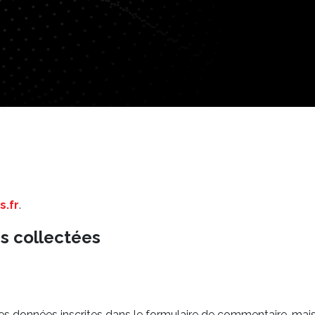
s.fr
.
s collectées
 données inscrites dans le formulaire de commentaire, mais au