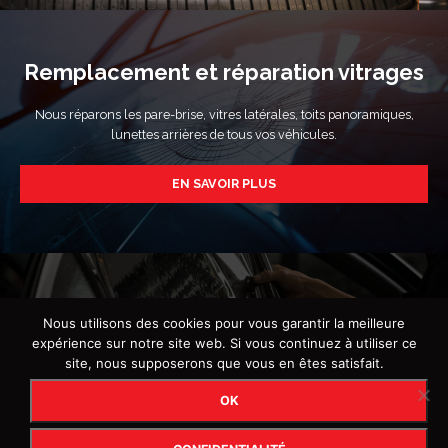
Remplacement et réparation vitrages
Nous réparons les pare-brise, vitres latérales, toits panoramiques,
lunettes arrières de tous vos véhicules.
EN SAVOIR PLUS
Pose de vitres teintées
Nous utilisons des cookies pour vous garantir la meilleure
expérience sur notre site web. Si vous continuez à utiliser ce
Nous équipons vos véhicules de vitres teintées 100% conformes à la
site, nous supposerons que vous en êtes satisfait.
réglementation en vigueur.
OK
EN SAVOIR PLUS